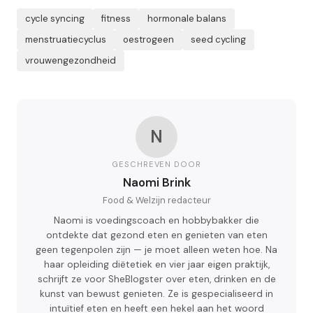
cycle syncing
fitness
hormonale balans
menstruatiecyclus
oestrogeen
seed cycling
vrouwengezondheid
N
GESCHREVEN DOOR
Naomi Brink
Food & Welzijn redacteur
Naomi is voedingscoach en hobbybakker die
ontdekte dat gezond eten en genieten van eten
geen tegenpolen zijn — je moet alleen weten hoe. Na
haar opleiding diëtetiek en vier jaar eigen praktijk,
schrijft ze voor SheBlogster over eten, drinken en de
kunst van bewust genieten. Ze is gespecialiseerd in
intuïtief eten en heeft een hekel aan het woord