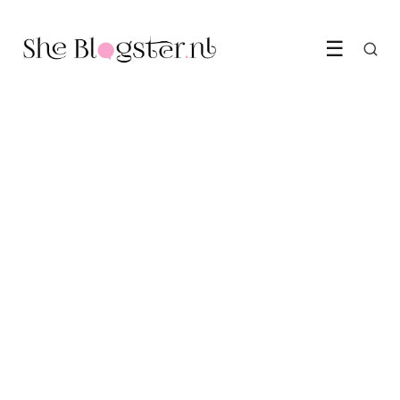
☰
GEZONDHEID & WELZIJN
Is cycle syncing echt zo
effectief als iedereen
beweert?
22 June 2026
·
5 min leestijd