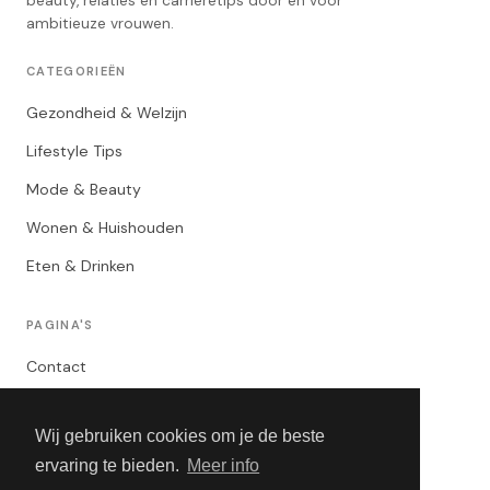
beauty, relaties en carrièretips door en voor
ambitieuze vrouwen.
CATEGORIEËN
Gezondheid & Welzijn
Lifestyle Tips
Mode & Beauty
Wonen & Huishouden
Eten & Drinken
PAGINA'S
Contact
Privacybeleid
Wij gebruiken cookies om je de beste
Algemene Voorwaarden
ervaring te bieden.
Meer info
Adverteren