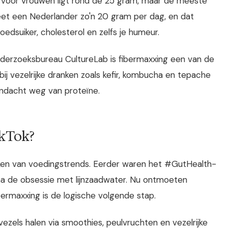
d voor vrouwen ligt rond de 25 gram, maar de meeste
eet een Nederlander zo'n 20 gram per dag, en dat
loedsuiker, cholesterol en zelfs je humeur.
nderzoeksbureau CultureLab is fibermaxxing een van de
rbij vezelrijke dranken zoals kefir, kombucha en tepache
ndacht weg van proteïne.
ikTok?
aken van voedingstrends. Eerder waren het #GutHealth-
a de obsessie met lijnzaadwater. Nu ontmoeten
ermaxxing is de logische volgende stap.
vezels halen via smoothies, peulvruchten en vezelrijke