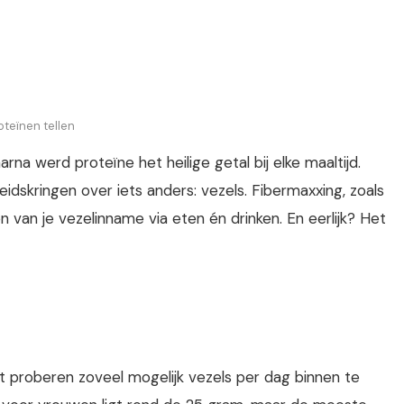
oteïnen tellen
rna werd proteïne het heilige getal bij elke maaltijd.
idskringen over iets anders: vezels. Fibermaxxing, zoals
van je vezelinname via eten én drinken. En eerlijk? Het
 proberen zoveel mogelijk vezels per dag binnen te