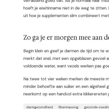
verrassend goed valt. Als je normaal naar fris
hoeft je eiwitinname niet in de weg te zitten. 
uit hoe je supplementen slim combineert met
Zo ga je er morgen mee aan de
Begin klein en geef je darmen de tijd om te w
merkt dat snel, met een opgeblazen gevoel al
voldoende water, want vezels werken pas goed
Na twee tot vier weken merken de meeste men
minder behoefte aan suiker en een algeheel ge
neerkomt op een handvol extra kikkererwten 
darmgezondheid
fibermaxxing
gezonde voedi