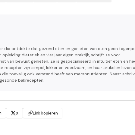
r die ontdekte dat gezond eten en genieten van eten geen tegenp
opleiding diëtetiek en vier jaar eigen praktijk, schrijft ze voor
st van bewust genieten. Ze is gespecialiseerd in intuïtief eten en he
r recepten zijn simpel, lekker en voedzaam, en haar artikelen lezen a
 die toevallig ook verstand heeft van macronutriënten. Naast schrij
 gezonde bakrecepten.
n
X
Link kopieren