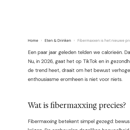
28 May 2026
·
6 min leestijd
Home
›
Eten & Drinken
›
Fibermaxxen is het nieuwe pr
Een paar jaar geleden telden we calorieën. Daa
Nu, in 2026, gaat het op TikTok en in gezondhe
de trend heet, draait om het bewust verhogen 
enthousiasme eromheen is niet voor niets.
Wat is fibermaxxing precies?
Fibermaxxing betekent simpel gezegd: bewust