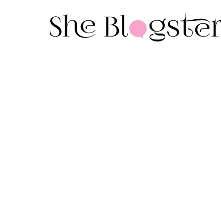
ETEN & DRINKEN
Fibermaxxen is 
proteïnen tellen