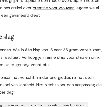
drank grijpt, is tepache een mooie overstap. En nee, dit
In ons artikel over
creatine voor vrouwen
legden we al
 een gevarieerd dieet.
 slag
ennen. Wie in één klap van 15 naar 35 gram vezels gaat,
s resultaat. Verhoog je inname stap voor stap en drink
 als er genoeg vocht bij is.
sen het verschil: minder energiedips na het eten,
voel van lichtheid. Niet slecht voor een aanpassing die
per dag.
ng
kombucha
tepache
vezels
voedingstrend