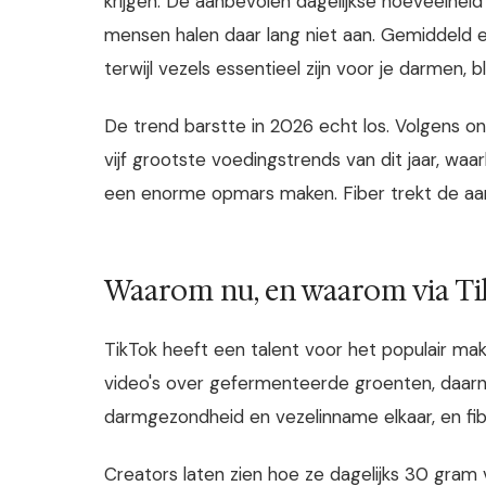
krijgen. De aanbevolen dagelijkse hoeveelhei
mensen halen daar lang niet aan. Gemiddeld 
terwijl vezels essentieel zijn voor je darmen, b
De trend barstte in 2026 echt los. Volgens o
vijf grootste voedingstrends van dit jaar, waa
een enorme opmars maken. Fiber trekt de aa
Waarom nu, en waarom via T
TikTok heeft een talent voor het populair m
video's over gefermenteerde groenten, daarn
darmgezondheid en vezelinname elkaar, en fib
Creators laten zien hoe ze dagelijks 30 gram 