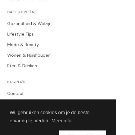
CATEGORIEËN
Gezondheid & Welzijn
Lifestyle Tips
Mode & Beauty
Wonen & Huishouden
Eten & Drinken
PAGINA'S
Contact
Privacybeleid
Wij gebruiken cookies om je de beste
Algemene Voorwaarden
ervaring te bieden.
Meer info
Adverteren