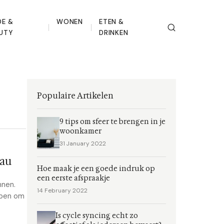
E &
WONEN
ETEN &
UTY
DRINKEN
Populaire Artikelen
9 tips om sfeer te brengen in je
woonkamer
31 January 2022
eau
Hoe maak je een goede indruk op
een eerste afspraakje
nnen.
14 February 2022
lpen om
Is cycle syncing echt zo