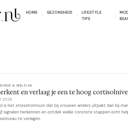
HOME
GEZONDHEID
LIFESTYLE
MOD
TIPS
BEA
DHEID & WELZIJN
erkent en verlaag je een te hoog cortisolniv
il 2026
ol is het stresshormoon dat bij vrouwen anders uitpakt dan bij ma
ijf signalen herkennen en ontdek welke concrete stappen echt he
essniveau te verlagen.